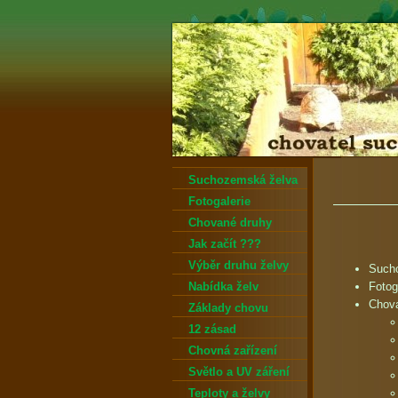
Suchozemská želva
Fotogalerie
Chované druhy
Jak začít ???
Výběr druhu želvy
Such
Nabídka želv
Fotog
Chov
Základy chovu
12 zásad
Chovná zařízení
Světlo a UV záření
Teploty a želvy