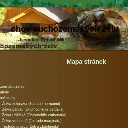
chov suchozemských želv
Mapa stránek
ozemská želva
alerie
ané druhy
Želva zelenavá (Testudo hermanni)
Želva pardálí (Stigmochelys pardalis)
Želva uhlířská (Chelonoidis carbonaria)
Želva vroubená (Testudo marginata)
Testudo graeca (Želva žlutohnědá)