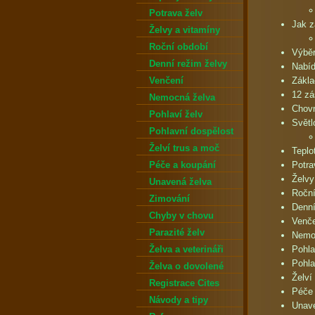
Potrava želv
Jak z
Želvy a vitamíny
Roční období
Výběr
Denní režim želvy
Nabíd
Venčení
Zákla
12 z
Nemocná želva
Chovn
Pohlaví želv
Světl
Pohlavní dospělost
Želví trus a moč
Teplo
Péče a koupání
Potra
Želvy
Unavená želva
Roční
Zimování
Denní
Chyby v chovu
Venč
Parazité želv
Nemo
Želva a veterináři
Pohla
Pohla
Želva o dovolené
Želví
Registrace Cites
Péče 
Návody a tipy
Unav