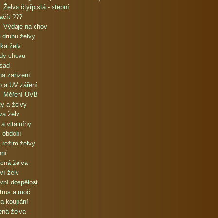
Želva čtyřprstá - stepní
ačít ???
Výdaje na chov
 druhu želvy
ka želv
dy chovu
ásad
á zařízení
o a UV záření
Měření UVB
ty a želvy
va želv
 a vitamíny
 období
 režim želvy
ení
cná želva
ví želv
vní dospělost
 trus a moč
a koupání
ená želva