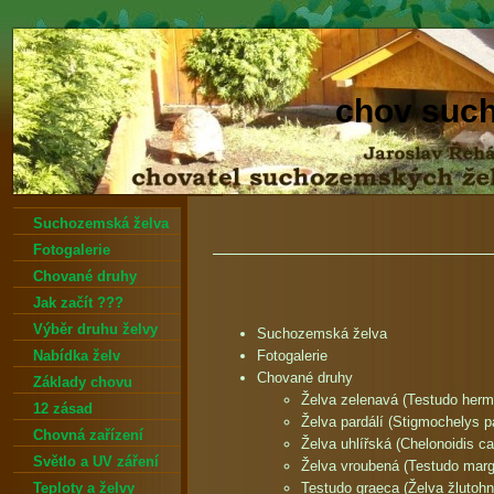
chov suc
Suchozemská želva
Fotogalerie
Chované druhy
Jak začít ???
Výběr druhu želvy
Suchozemská želva
Nabídka želv
Fotogalerie
Chované druhy
Základy chovu
Želva zelenavá (Testudo herm
12 zásad
Želva pardálí (Stigmochelys pa
Chovná zařízení
Želva uhlířská (Chelonoidis ca
Světlo a UV záření
Želva vroubená (Testudo marg
Teploty a želvy
Testudo graeca (Želva žlutoh