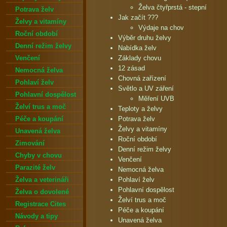
Želva čtyřprstá - stepní
Potrava želv
Jak začít ???
Želvy a vitamíny
Výdaje na chov
Roční období
Výběr druhu želvy
Denní režim želvy
Nabídka želv
Venčení
Základy chovu
12 zásad
Nemocná želva
Chovná zařízení
Pohlaví želv
Světlo a UV záření
Pohlavní dospělost
Měření UVB
Želví trus a moč
Teploty a želvy
Péče a koupání
Potrava želv
Želvy a vitamíny
Unavená želva
Roční období
Zimování
Denní režim želvy
Chyby v chovu
Venčení
Parazité želv
Nemocná želva
Želva a veterináři
Pohlaví želv
Pohlavní dospělost
Želva o dovolené
Želví trus a moč
Registrace Cites
Péče a koupání
Návody a tipy
Unavená želva