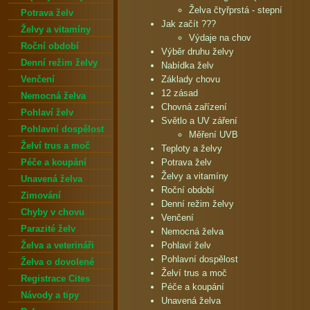
Želva čtyřprstá - stepní
Potrava želv
Jak začít ???
Želvy a vitamíny
Výdaje na chov
Roční období
Výběr druhu želvy
Denní režim želvy
Nabídka želv
Venčení
Základy chovu
12 zásad
Nemocná želva
Chovná zařízení
Pohlaví želv
Světlo a UV záření
Pohlavní dospělost
Měření UVB
Želví trus a moč
Teploty a želvy
Péče a koupání
Potrava želv
Želvy a vitamíny
Unavená želva
Roční období
Zimování
Denní režim želvy
Chyby v chovu
Venčení
Parazité želv
Nemocná želva
Želva a veterináři
Pohlaví želv
Pohlavní dospělost
Želva o dovolené
Želví trus a moč
Registrace Cites
Péče a koupání
Návody a tipy
Unavená želva