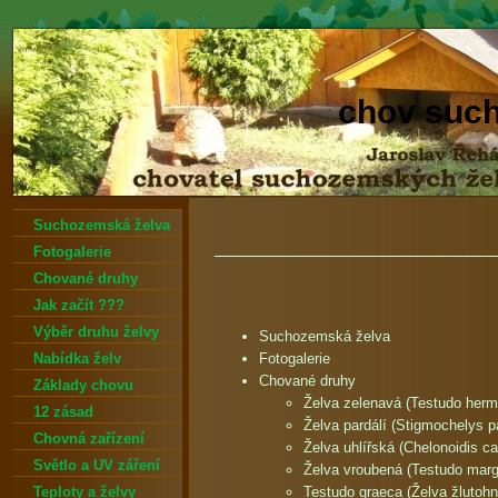
chov suc
Suchozemská želva
Fotogalerie
Chované druhy
Jak začít ???
Výběr druhu želvy
Suchozemská želva
Nabídka želv
Fotogalerie
Chované druhy
Základy chovu
Želva zelenavá (Testudo herm
12 zásad
Želva pardálí (Stigmochelys pa
Chovná zařízení
Želva uhlířská (Chelonoidis ca
Světlo a UV záření
Želva vroubená (Testudo marg
Teploty a želvy
Testudo graeca (Želva žlutoh