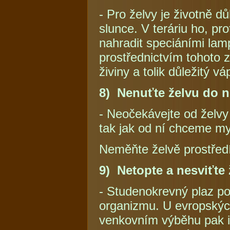
- Pro želvy je životně d
slunce. V teráriu ho, p
nahradit speciáními la
prostřednictvím tohoto z
živiny a tolik důležitý vá
8) Nenuťte želvu do 
- Neočekávejte od želvy
tak jak od ní chceme my
Neměňte želvě prostředí
9) Netopte a nesviťte 
- Studenokrevný plaz po
organizmu. U evropských
venkovním výběhu pak i