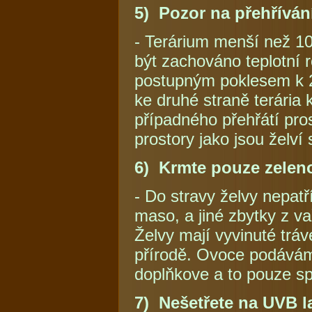
5) Pozor na přehřívání
- Terárium menší než 1
být zachováno teplotní r
postupným poklesem k 22
ke druhé straně terária 
případného přehřátí pro
prostory jako jsou želví s
6) Krmte pouze zeleno
- Do stravy želvy nepatří
maso, a jiné zbytky z va
Želvy mají vyvinuté tráv
přírodě. Ovoce podávám
doplňkove a to pouze sp
7) Nešetřete na UVB 