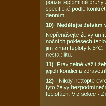
pouze teplomilné druhy z
specifické podle konkrétn
denním.
10) Nedělejte želvám 
Nepřenášejte želvy umí
nočních poklesech tepl
jim zima) teploty k 5°C
nestabilitu.
11)
Pravidelně vážit želv
jejich kondici a zdravotn
12)
Nikdy nettopte evro
tyto želvy bezpodmínečn
teplotách. Viz sekce - Z