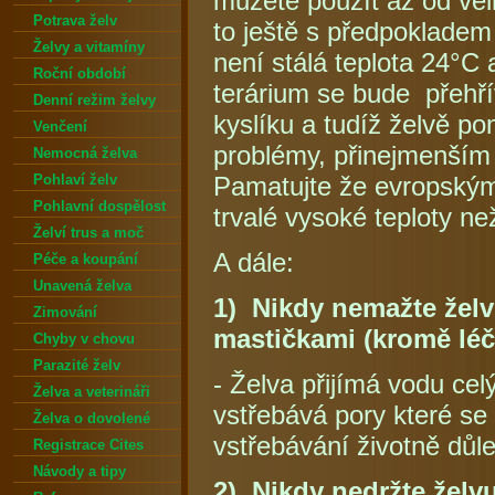
můžete použít až od vel
Potrava želv
to ještě s předpokladem 
Želvy a vitamíny
není stálá teplota 24°C a
Roční období
terárium se bude přehř
Denní režim želvy
kyslíku a tudíž želvě p
Venčení
problémy, přinejmenším
Nemocná želva
Pohlaví želv
Pamatujte že evropský
Pohlavní dospělost
trvalé vysoké teploty ne
Želví trus a moč
A dále:
Péče a koupání
Unavená želva
1) Nikdy nemažte želv
Zimování
mastičkami (kromě léč
Chyby v chovu
Parazité želv
- Želva přijímá vodu cel
Želva a veterináři
vstřebává pory které se
Želva o dovolené
vstřebávání životně důlež
Registrace Cites
Návody a tipy
2) Nikdy nedržte žel