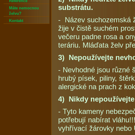
Reference
substrátu.
Máte nemocnou
želvu?
- Název suchozemská ž
Kontakt
žije v čistě suchém prost
večeru padne rosa a ony
teráriu. Mláďata želv p
3) Nepoužívejte nevho
- Nevhodné jsou různé š
hrubý písek, piliny, ště
alergické na prach z kok
4) Nikdy nepoužívejt
- Tyto kameny nebezpeč
potřebují nabírat vláhu!
vyhřívací žárovky nebo 