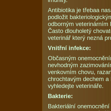
Antibiotika je třebaa n
podložit bakteriologick
odborným veterinárním
Často dlouholetý chovat
veterinář který nezná p
Vnitřní infekce:
Občasným onemocněním je
nevhodným zazimováním,
venkovním chovu, razan
chrochtavým dechem a h
vyhledejte veterináře.
Bakterie:
Bakteriální onemocnění 