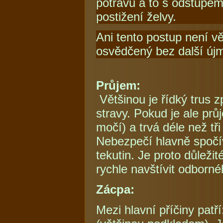
potravu a to s odstupem
postižení želvy.
Ani tento postup není v
osvědčený bez další újm
Průjem:
Většinou je řídký trus
stravy. Pokud je ale průj
močí) a trvá déle než tři
Nebezpečí hlavně spočív
tekutin. Je proto důležit
rychle navštívit odborné
Zácpa:
Mezi hlavní příčiny patř