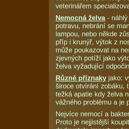
veterinářem specializov
Nemocná želva
- náhlý 
potravu, nebrání se man
lampou, nebo někde zůs
příp i krunýř, výtok z n
může poukazovat na ne
zjevných potíží jako vý
želva vyžadující odpoči
Různé příznaky
jako: v
široce otvírání zobáku,
težká apatie kdy želva 
vážného problému a je p
Nejvíce nemocí a bakter
Proto je nejjistější kou