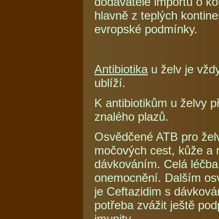
dodavatele importu o kom
hlavně z teplých kontin
evropské podmínky.
Antibiotika
u želv je vžd
ublíží.
K antibiotikům u želvy p
znalého plazů.
Osvědčené ATB pro želvy 
močových cest, kůže a ra
dávkováním. Celá léčba 
onemocnění. Dalším osv
je Ceftazidim s dávkov
potřeba zvážit ještě pod
imunity.