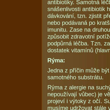
antibiotiky. Samotná léč
snášenlivosti antibiotik 
dávkování, tzn. zjistit 
nebo podávaná po kratší 
imunitu. Zase na druhou 
způsobit zdravotní potíž
podpůrná léčba. Tzn. zaj
dostatek vitamínů (hlav
Rýma:
Jedna z příčin může být
samotného substrátu.
Rýma z alergie na suchý
nepoužívají vůbec) je vě
projeví i výtoky z očí.
musíme udržovat stále v