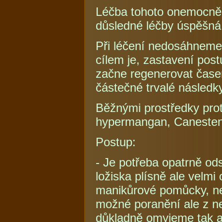
Léčba tohoto onemocněn
důsledné léčby úspěšná
Při léčení nedosáhneme 
cílem je, zastavení pos
začne regenerovat čase
částečné trvalé následky
Běžnými prostředky prot
hypermangan, Canesten, 
Postup:
- Je potřeba opatrně ods
ložiska plísně ale velmi
manikůrové pomůcky, ne
možné poranění ale z nej
důkladně omyjeme tak a