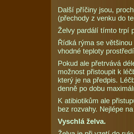
Další příčiny jsou, proc
(přechody z venku do te
Želvy pardálí tímto trpí
Řídká rýma se většinou 
vhodné teploty prostředí
Pokud ale přetrvává déle
možnost přistoupit k lé
který je na předpis. Léč
denně po dobu maximál
K atibiotikům ale přist
bez rozvahy. Nejlépe na
Vyschlá želva.
Želva je při vzetí do ru