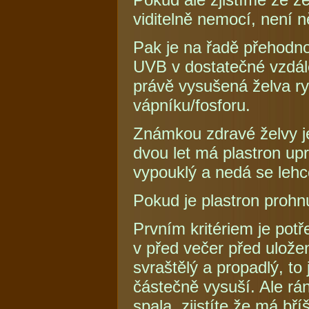
viditelně nemocí, není
Pak je na řadě přehodno
UVB v dostatečné vzdále
právě vysušená želva ry
vápníku/fosforu.
Známkou zdravé želvy je
dvou let má plastron up
vypouklý a nedá se leh
Pokud je plastron prohn
Prvním kritériem je potř
v před večer před ulože
svraštělý a propadlý, to
částečně vysuší. Ale rá
spala, zjistíte že má bří