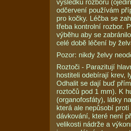
výsledku rozboru (ojedin
odčervení používám pří
pro kočky. Léčba se zahá
třeba kontrolní rozbor. 
výběhu aby se zabránilo
celé době léčení by želv
Pozor: nikdy želvy neodč
Roztoči - Parazitují hla
hostiteli odebírají krev,
Odhalit se dají buď pří
roztočů pod 1 mm). K hu
(organofosfáty), látky n
která ale nepůsobí prot
dávkování, které není 
velikosti nádrže a výko