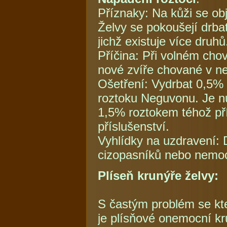
Příznaky: Na kůži se ob
Želvy se pokoušejí drb
jichž existuje více druhů
Příčina: Při volném chov
nové zvíře chované v n
Ošetření: Vydrbat 0,5%
roztoku Neguvonu. Je n
1,5% roztokem téhož pří
příslušenství.
Vyhlídky na uzdravení: 
cizopasníků nebo nemoc
Plíseň krunýře želvy:
S častým problém se k
je plísňové onemocní k