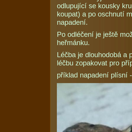
odlupující se kousky k
koupat) a po oschnutí 
napadení.
Po odléčení je ještě mo
heřmánku.
Léčba je dlouhodobá a 
léčbu zopakovat pro příp
příklad napadení plísní -