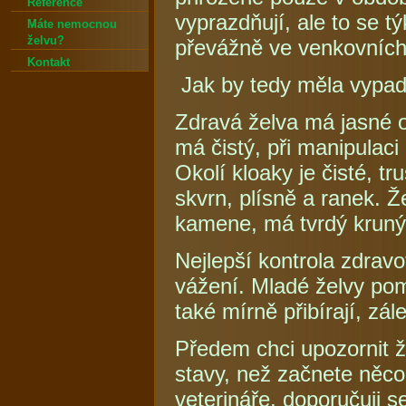
Reference
vyprazdňují, ale to se 
Máte nemocnou
želvu?
převážně ve venkovních
Kontakt
Jak by tedy měla vypad
Zdravá želva má jasné o
má čistý, při manipulac
Okolí kloaky je čisté, 
skvrn, plísně a ranek. 
kamene, má tvrdý krunýř
Nejlepší kontrola zdravo
vážení. Mladé želvy poma
také mírně přibírají, zá
Předem chci upozornit ž
stavy, než začnete něco
veterináře, doporučuji 