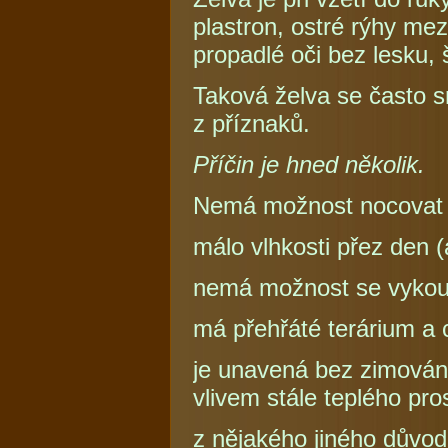
plastron, ostré rýhy me
propadlé oči bez lesku, 
Taková želva se často s
z příznaků.
Příčin je hned několik.
Nemá možnost nocovat 
málo vlhkosti přez den (
nemá možnost se vykou
má přehřáté terárium a c
je unavená bez zimování
vlivem stále teplého pr
z nějakého jiného důvo