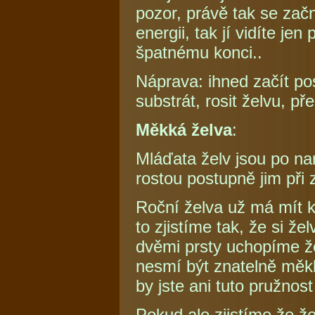
pozor, právě tak se zač
energii, tak jí vidíte je
špatnému konci..
Náprava: ihned začít po
substrát, rosit želvu, p
Měkká želva
:
Mláďata želv jsou po nar
rostou postupně jim při
Roční želva už má mít k
to zjistíme tak, že si 
dvěmi prsty uchopíme ž
nesmí být znatelně měkká
by jste ani tuto pružnos
Pokud ale zjistíme že ž