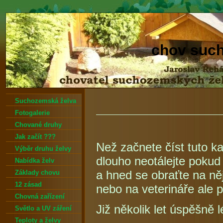
chov suc
Suchozemská želva
Fotogalerie
Chované druhy
Jak začít ???
Než začnete číst tuto ka
Výběr druhu želvy
dlouho neotálejte pokud
Nabídka želv
a hned se obraťte na n
Základy chovu
12 zásad
nebo na veterináře ale 
Chovná zařízení
Již několik let úspěšně 
Světlo a UV záření
Teploty a želvy