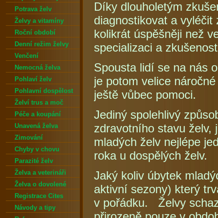
Díky dlouholetým zkuš
Potrava želv
diagnostikovat a vyléčit
Želvy a vitamíny
kolikrát úspěšněji než ve
Roční období
Denní režim želvy
specializaci a zkušeno
Venčení
Spousta lidí se na nás 
Nemocná želva
je potom velice náročné 
Pohlaví želv
Pohlavní dospělost
ještě vůbec pomoci.
Želví trus a moč
Jediný spolehlivý způso
Péče a koupání
zdravotního stavu želv, 
Unavená želva
Zimování
mladých želv nejlépe je
Chyby v chovu
roka u dospělých želv.
Parazité želv
Želva a veterináři
Jaký koliv úbytek mlad
Želva o dovolené
aktivní sezony) který tr
Registrace Cites
v pořádku. Želvy schazu
Návody a tipy
přirozeně pouze v obdo