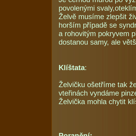
povolenými svaly,oteklí
Želvě musíme zlepšit živ
horším případě se synd
a rohovitým pokryvem p
dostanou samy, ale větši
Klíštata
:
Želvičku ošetříme tak že
vteřinách vyndáme pinz
Želvička mohla chytit kl
Poranění: