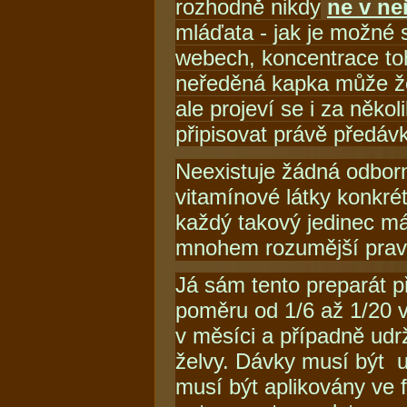
rozhodně nikdy
ne v n
mláďata - jak je možné 
webech, koncentrace toh
neředěná kapka může žel
ale projeví se i za něko
připisovat právě předáv
Neexistuje žádná odborn
vitamínové látky konkré
každý takový jedinec má 
mnohem rozumější prav
Já sám tento preparát p
poměru od 1/6 až 1/20 
v měsíci a případně udr
želvy. Dávky musí být u
musí být aplikovány ve