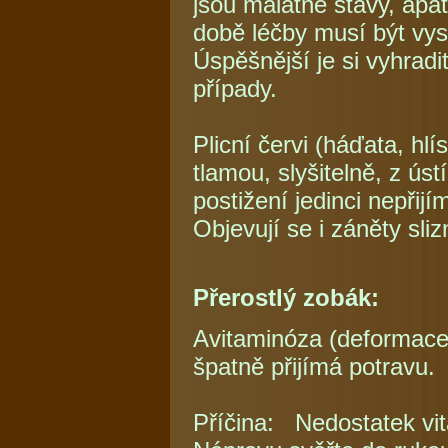
jsou malátné stavy, apa
době léčby musí být vys
Úspěšnější je si vyhradit
případy.
Plicní červi (háďata, hl
tlamou, slyšitelně, z ús
postižení jedinci nepřijí
Objevují se i záněty sliz
Přerostlý zobák:
Avitaminóza (deformace č
špatně přijímá potravu.
Příčina: Nedostatek vit