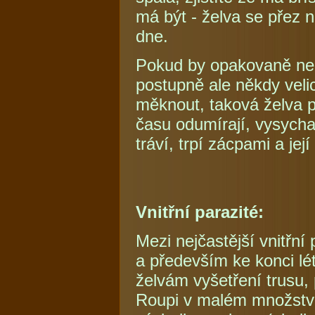
má být - želva se přez 
dne.
Pokud by opakovaně nem
postupně ale někdy vel
měknout, taková želva po
času odumírají, vysychají
tráví, trpí zácpami a jej
Vnitřní parazité:
Mezi nejčastější vnitřní
a především ke konci l
želvám vyšetření trusu, 
Roupi v malém množství ž