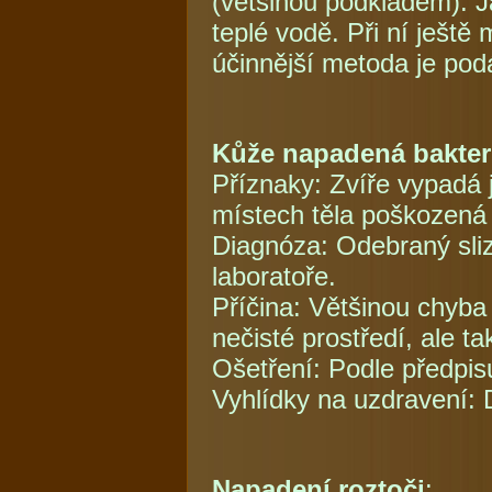
(většinou podkladem). J
teplé vodě. Při ní ješt
účinnější metoda je podá
Kůže napadená bakter
Příznaky: Zvíře vypadá j
místech těla poškozená
Diagnóza: Odebraný sliz 
laboratoře.
Příčina: Většinou chyba
nečisté prostředí, ale 
Ošetření: Podle předpis
Vyhlídky na uzdravení: 
Napadení roztoči
: