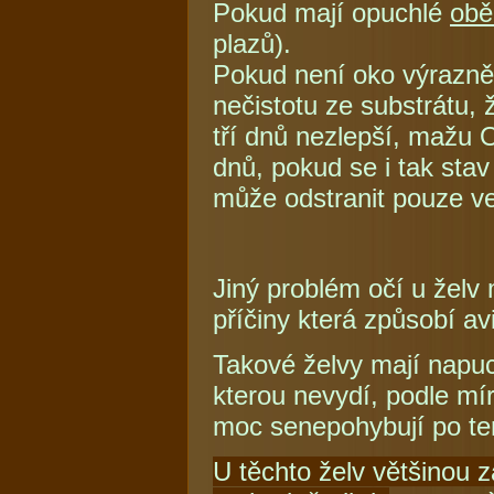
Pokud mají opuchlé
obě
plazů).
Pokud není oko výrazně o
nečistotu ze substrátu, 
tří dnů nezlepší, mažu
dnů, pokud se i tak stav
může odstranit pouze ve
Jiný problém očí u želv
příčiny která způsobí av
Takové želvy mají napuc
kterou nevydí, podle mír
moc senepohybují po ter
U těchto želv většinou 