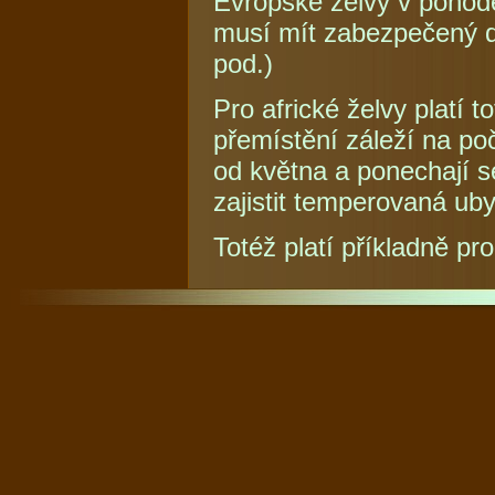
Evropské želvy v pohodě
musí mít zabezpečený d
pod.)
Pro africké želvy platí t
přemístění záleží na poč
od května a ponechají se
zajistit temperovaná ub
Totéž platí příkladně pro