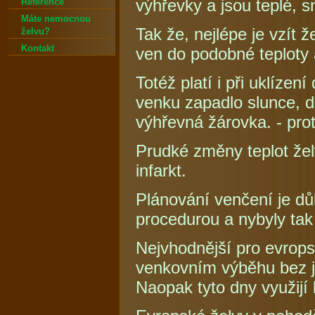
výhřevky a jsou teplé, 
Reference
Máte nemocnou
Tak že, nejlépe je vzít 
želvu?
Kontakt
ven do podobné teploty a
Totéž platí i při uklízen
venku zapadlo slunce, d
výhřevná žárovka. - prot
Prudké změny teplot žel
infarkt.
Plánování venčení je dů
procedurou a nybyly tak
Nejvhodnější pro evropsk
venkovním výběhu bez j
Naopak tyto dny využijí