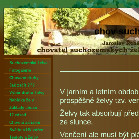
chov suc
Suchozemská želva
Fotogalerie
Chované druhy
Jak začít ???
V jarním a letním obdob
Výběr druhu želvy
prospěšné želvy tzv. ven
Nabídka želv
Základy chovu
Želvy tak absorbují pře
12 zásad
ze slunce.
Chovná zařízení
Světlo a UV záření
Venčení ale musí být pl
Teploty a želvy