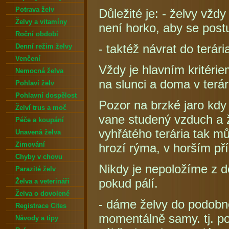
Potrava želv
Důležité je: - želvy vžd
Želvy a vitamíny
není horko, aby se post
Roční období
- taktéž návrat do terári
Denní režim želvy
Venčení
Vždy je hlavním kritéri
Nemocná želva
na slunci a doma v terár
Pohlaví želv
Pohlavní dospělost
Pozor na brzké jaro kdy 
Želví trus a moč
vane studený vzduch a ž
Péče a koupání
vyhřátého terária tak m
Unavená želva
Zimování
hrozí rýma, v horším pří
Chyby v chovu
Nikdy je nepoložíme z 
Parazité želv
pokud pálí.
Želva a veterináři
Želva o dovolené
- dáme želvy do podobné
Registrace Cites
momentálně samy. tj. po
Návody a tipy