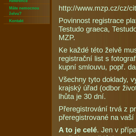
Reference
http://www.mzp.cz/cz/c
Máte nemocnou
želvu?
Povinnost registrace pla
Kontakt
Testudo graeca, Testudo
MZP.
Ke každé této želvě mus
registrační list s fotogr
kupní smlouvu, popř. da
Všechny tyto doklady, v
krajský úřad (odbor živ
lhůta je 30 dní.
Přeregistrování trvá z 
přeregistrované na vaší
A to je celé
. Jen v pří