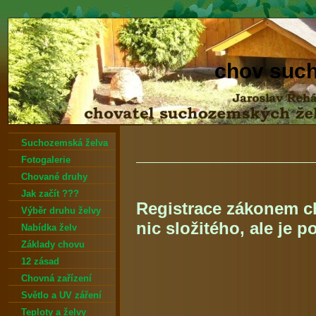
chov suc
Suchozemská želva
Fotogalerie
Chované druhy
Jak začít ???
Registrace zákonem c
Výběr druhu želvy
nic složitého, ale je po
Nabídka želv
Základy chovu
12 zásad
Chovná zařízení
Světlo a UV záření
Teploty a želvy