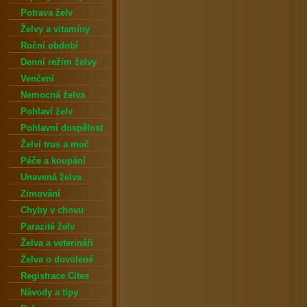
Potrava želv
Želvy a vitamíny
Roční období
Denní režim želvy
Venčení
Nemocná želva
Pohlaví želv
Pohlavní dospělost
Želví trus a moč
Péče a koupání
Unavená želva
Zimování
Chyby v chovu
Parazité želv
Želva a veterináři
Želva o dovolené
Registrace Cites
Návody a tipy